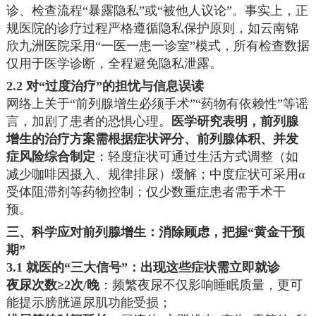
诊、检查流程“暴露隐私”或“被他人议论”。事实上，正
规医院的诊疗过程严格遵循隐私保护原则，如云南锦
欣九洲医院采用“一医一患一诊室”模式，所有检查数据
仅用于医学诊断，全程避免隐私泄露。
2.2 对“过度治疗”的担忧与信息误读
网络上关于“前列腺增生必须手术”“药物有依赖性”等谣
言，加剧了患者的恐惧心理。
医学研究表明，前列腺
增生的治疗方案需根据症状评分、前列腺体积、并发
症风险综合制定
：轻度症状可通过生活方式调整（如
减少咖啡因摄入、规律排尿）缓解；中度症状可采用α
受体阻滞剂等药物控制；仅少数重症患者需手术干
预。
三、科学应对前列腺增生：消除顾虑，把握“黄金干预
期”
3.1 就医的“三大信号”：出现这些症状需立即就诊
夜尿次数≥2次/晚
：频繁夜尿不仅影响睡眠质量，更可
能提示膀胱逼尿肌功能受损；