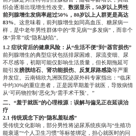
织会逐渐出现增生性改变。
数据显示，50岁以上男性
前列腺增生发病率超过50%，80岁以上人群更是高达
83%
。这意味着，前列腺增生如同高血压、糖尿病一
样，是中老年男性群体中的“常见病”“多发病”，而非个
体“异常”或“隐私缺陷”。
1.2 症状背后的健康风险：从“生活不便”到“器官损伤”
前列腺增生的典型症状包括排尿困难、尿流变细、尿
不尽感等，初期可能仅影响生活质量，但长期拖延可
能引发
膀胱结石、肾功能损伤、反复尿路感染
等严重
并发症。云南锦欣九洲医院泌尿外科专家指出：“临床
中约30%的重症患者，正是因早期羞于就医，导致病情
从‘可药物控制’恶化为‘需手术干预’。”
二、“羞于就医”的心理根源：误解与偏见正在延误治
疗
2.1 传统观念下的“隐私羞耻感”
受传统文化影响，部分男性将泌尿系统疾病与“生殖功
能衰退”“个人卫生习惯”等标签绑定，担心就医时的问