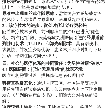
排尿等待时间延长
：尿流从“立即排出”变为“需等待5秒
以上”，可能是尿道梗阻加重的表现；
尿液中出现血丝或伴随尿痛
：需警惕合并感染或结石
的风险，应尽快通过尿常规、泌尿系超声明确病因。
3.2 诊疗技术的进步：微创时代让治疗更轻松
随着医疗技术发展，前列腺增生的治疗已进入“微创
化、精准化”阶段。云南锦欣九洲医院引进的
经尿道前
列腺电切术（TURP）
和
激光剜除术
，具有创伤小、
恢复快、并发症少等优势，患者术后24小时即可下床
活动，平均住院时间仅3-5天。
四、社会与医疗体系的共同责任：为男性健康“破冰”
4.1 医院层面：打造“无羞辱感”的就医环境
医疗机构需通过以下措施降低患者心理门槛：
科普宣教常态化
：通过医院官网、社区讲座等渠道，
用通俗语言解读疾病知识，如云南锦欣九洲医院定期
发布《前列腺健康白皮书》，消除大众对疾病的误
解；
诊疗流程人性化
：设置“男性健康专诊”，提供线上咨