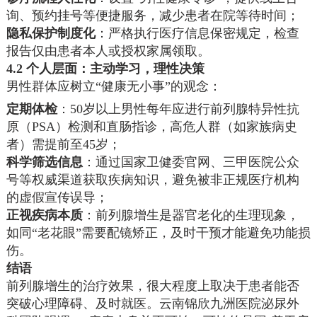
询、预约挂号等便捷服务，减少患者在院等待时间；
隐私保护制度化
：严格执行医疗信息保密规定，检查
报告仅由患者本人或授权家属领取。
4.2 个人层面：主动学习，理性决策
男性群体应树立“健康无小事”的观念：
定期体检
：50岁以上男性每年应进行前列腺特异性抗
原（PSA）检测和直肠指诊，高危人群（如家族病史
者）需提前至45岁；
科学筛选信息
：通过国家卫健委官网、三甲医院公众
号等权威渠道获取疾病知识，避免被非正规医疗机构
的虚假宣传误导；
正视疾病本质
：前列腺增生是器官老化的生理现象，
如同“老花眼”需要配镜矫正，及时干预才能避免功能损
伤。
结语
前列腺增生的治疗效果，很大程度上取决于患者能否
突破心理障碍、及时就医。云南锦欣九洲医院泌尿外