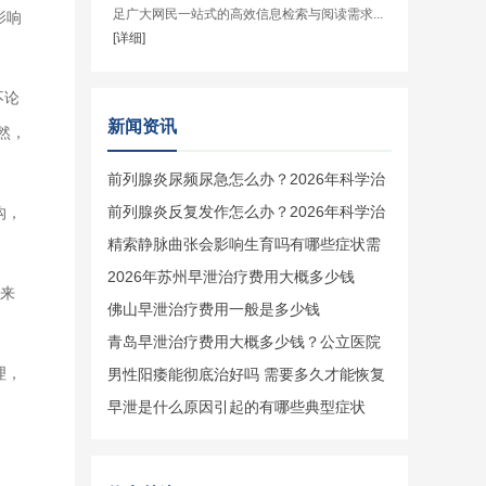
足广大网民一站式的高效信息检索与阅读需求...
影响
[详细]
不论
新闻资讯
然，
前列腺炎尿频尿急怎么办？2026年科学治
疗与日常预防全攻略
前列腺炎反复发作怎么办？2026年科学治
沟，
疗与日常预防全攻略
精索静脉曲张会影响生育吗有哪些症状需
要手术吗
2026年苏州早泄治疗费用大概多少钱
般来
佛山早泄治疗费用一般是多少钱
青岛早泄治疗费用大概多少钱？公立医院
理，
收费标准
男性阳痿能彻底治好吗 需要多久才能恢复
正常
早泄是什么原因引起的有哪些典型症状