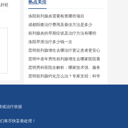
热点关注
么好处
洛阳前列腺炎需要检查哪些项目
成都阳痿治疗费用及最佳方法是多少
前列腺炎的早期症状及治疗方法有哪些
洛阳早泄治疗多少钱一次
昆明前列腺增生去哪治疗更让患者更安心
信赖选择
昆明中老年男性前列腺增生去哪家医院看
比较好口碑之选
昆明男科医院全解析：哪家技术强、服务
好？看完不再纠结
昆明前列腺钙化怎么治？专家支招：科学
分型疗效更佳
断或治疗依据
们将尽快妥善处理！