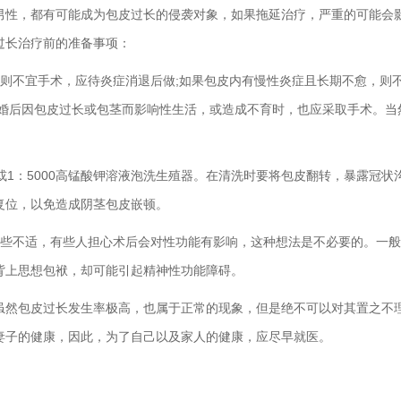
男性，都有可能成为包皮过长的侵袭对象，如果拖延治疗，严重的可能会
过长治疗前的准备事项：
则不宜手术，应待炎症消退后做;如果包皮内有慢性炎症且长期不愈，则
果婚后因包皮过长或包茎而影响性生活，或造成不育时，也应采取手术。当
或1：5000高锰酸钾溶液泡洗生殖器。在清洗时要将包皮翻转，暴露冠状
复位，以免造成阴茎包皮嵌顿。
有些不适，有些人担心术后会对性功能有影响，这种想法是不必要的。一
背上思想包袱，却可能引起精神性功能障碍。
虽然包皮过长发生率极高，也属于正常的现象，但是绝不可以对其置之不
妻子的健康，因此，为了自己以及家人的健康，应尽早就医。