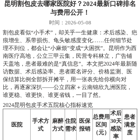
昆明割包皮去哪家医院好？2024最新口碑排名
与费用公开！
时间：2026-05-08
割包皮看似“小手术”，却关乎一生健康：术后感染、疤
痕增生、系带损伤、龟头敏感度变化……任何细节处
理不到位，都会让“小麻烦”变成“大困扰”。昆明作为西
南医疗高地，公立三甲云集，民营专科林立，广告铺
天盖地，患者最难的是“真信息”。本文把2024年最新随
访数据、术后感染率、患者匿名评分、价格监测、医
保结算比例全部拆开摊平，用一张表先给你横向对
比，再逐家深扒——公立四家＋云南锦欣九洲医院，
谁更稳、谁更快、谁更省钱，一目了然。
2024昆明包皮手术五院核心指标速览
术后
总费用
患者
手术方
麻醉
住院
医保
30天
医院
区间
满意
式
方式
需求
报销
感染
（元）
度
率