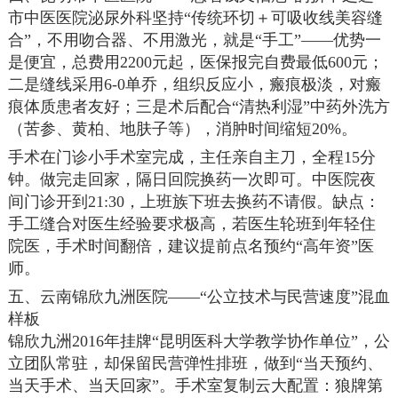
市中医医院泌尿外科坚持“传统环切＋可吸收线美容缝
合”，不用吻合器、不用激光，就是“手工”——优势一
是便宜，总费用2200元起，医保报完自费最低600元；
二是缝线采用6-0单乔，组织反应小，瘢痕极淡，对瘢
痕体质患者友好；三是术后配合“清热利湿”中药外洗方
（苦参、黄柏、地肤子等），消肿时间缩短20%。
手术在门诊小手术室完成，主任亲自主刀，全程15分
钟。做完走回家，隔日回院换药一次即可。中医院夜
间门诊开到21:30，上班族下班去换药不请假。缺点：
手工缝合对医生经验要求极高，若医生轮班到年轻住
院医，手术时间翻倍，建议提前点名预约“高年资”医
师。
五、云南锦欣九洲医院——“公立技术与民营速度”混血
样板
锦欣九洲2016年挂牌“昆明医科大学教学协作单位”，公
立团队常驻，却保留民营弹性排班，做到“当天预约、
当天手术、当天回家”。手术室复制云大配置：狼牌第