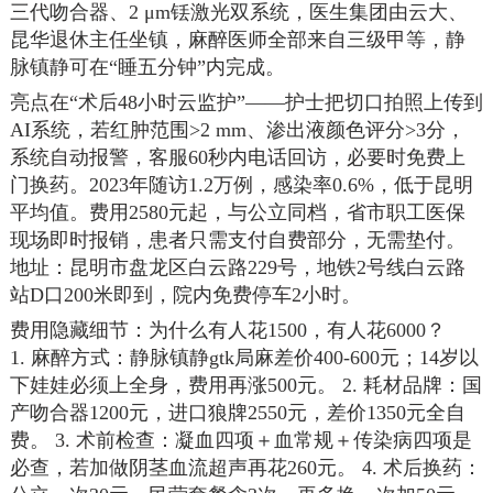
三代吻合器、2 μm铥激光双系统，医生集团由云大、
昆华退休主任坐镇，麻醉医师全部来自三级甲等，静
脉镇静可在“睡五分钟”内完成。
亮点在“术后48小时云监护”——护士把切口拍照上传到
AI系统，若红肿范围>2 mm、渗出液颜色评分>3分，
系统自动报警，客服60秒内电话回访，必要时免费上
门换药。2023年随访1.2万例，感染率0.6%，低于昆明
平均值。费用2580元起，与公立同档，省市职工医保
现场即时报销，患者只需支付自费部分，无需垫付。
地址：昆明市盘龙区白云路229号，地铁2号线白云路
站D口200米即到，院内免费停车2小时。
费用隐藏细节：为什么有人花1500，有人花6000？
1. 麻醉方式：静脉镇静gtk局麻差价400-600元；14岁以
下娃娃必须上全身，费用再涨500元。 2. 耗材品牌：国
产吻合器1200元，进口狼牌2550元，差价1350元全自
费。 3. 术前检查：凝血四项＋血常规＋传染病四项是
必查，若加做阴茎血流超声再花260元。 4. 术后换药：