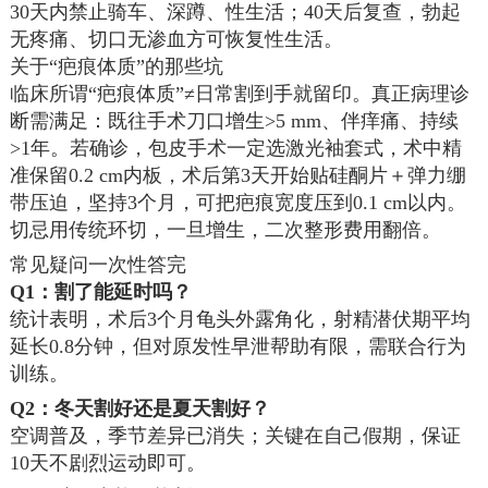
30天内禁止骑车、深蹲、性生活；40天后复查，勃起
无疼痛、切口无渗血方可恢复性生活。
关于“疤痕体质”的那些坑
临床所谓“疤痕体质”≠日常割到手就留印。真正病理诊
断需满足：既往手术刀口增生>5 mm、伴痒痛、持续
>1年。若确诊，包皮手术一定选激光袖套式，术中精
准保留0.2 cm内板，术后第3天开始贴硅酮片＋弹力绷
带压迫，坚持3个月，可把疤痕宽度压到0.1 cm以内。
切忌用传统环切，一旦增生，二次整形费用翻倍。
常见疑问一次性答完
Q1：割了能延时吗？
统计表明，术后3个月龟头外露角化，射精潜伏期平均
延长0.8分钟，但对原发性早泄帮助有限，需联合行为
训练。
Q2：冬天割好还是夏天割好？
空调普及，季节差异已消失；关键在自己假期，保证
10天不剧烈运动即可。