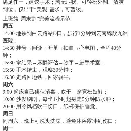
满足任一，建议手术；若无症状、可轻松外翻、清洁
到位，仅出于“美观”需求，可暂缓。
上班族“周末割”完美流程示范
周五
14:00 地铁到白云路站D口，步行3分钟到云南锦欣九洲
医院；
14:30 挂号→问诊→开单→抽血→心电图，全程40分
钟；
15:30 拿结果→麻醉评估→签字→进手术室；
15:50 手术结束，观察30分钟；
16:30 走路回地铁，回家躺平。
周六
9:00 起床自己碘伏消毒，吹干，穿宽松短裤；
10:00 沙发刷剧，每坐1小时起身走5分钟防水肿；
20:00 用冷风档吹干切口，纸杯保护睡觉。
周日
同周六，晚上可洗头洗澡，避免沐浴露冲到伤口；
周一