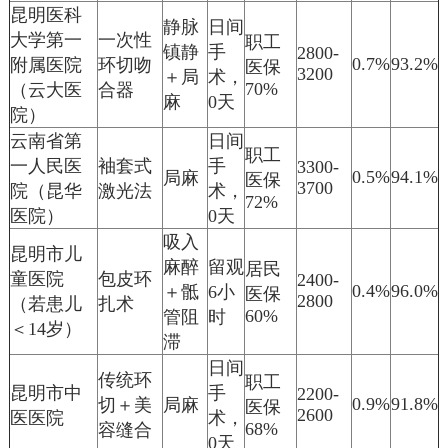
昆明医科
静脉
日间
大学第一
一次性
职工
镇静
手
2800-
0.7%
93.2%
附属医院
环切吻
医保
3200
＋局
术，
70%
（云大医
合器
麻
0天
院）
云南省第
日间
职工
一人民医
袖套式
手
3300-
0.5%
94.1%
局麻
医保
3700
院（昆华
激光法
术，
72%
医院）
0天
吸入
昆明市儿
麻醉
留观
居民
童医院
包皮环
2400-
0.4%
96.0%
＋骶
6小
医保
2800
（若患儿
扎术
60%
管阻
时
＜14岁）
滞
日间
传统环
职工
昆明市中
手
2200-
0.9%
91.8%
切＋美
局麻
医保
2600
医医院
术，
68%
容缝合
0天