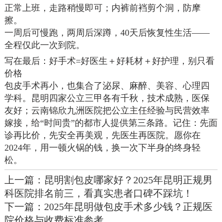
正常上班，走路稍慢即可；内裤前裆剪个洞，防摩
擦。
一周后可慢跑，两周后深蹲，40天后恢复性生活——
全程仅此一次到院。
写在最后：好手术=好医生＋好耗材＋好护理，别只看
价格
包皮手术再小，也集合了泌尿、麻醉、美容、心理四
学科。昆明四家公立三甲各有千秋，技术成熟，医保
友好；云南锦欣九洲医院把公立主任经验与民营效率
嫁接，给“时间贵”的都市人提供第三条路。记住：先面
诊再比价，先安全再美观，先医生再医院。愿你在
2024年，用一顿火锅的钱，换一次下半身的终身轻
松。
上一篇：
昆明割包皮哪家好？2025年昆明正规男
科医院排名前三，看真实患者口碑不踩坑！
下一篇：
2025年昆明做包皮手术多少钱？正规医
院价格与收费标准参考