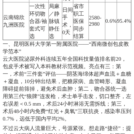
一次性
局麻
省市
日间
环切吻
／静
职工
云南锦欣
手
2580-
0.6%
95.4%
合器/袖
脉镇
医保
2980
九洲医院
术，
套式可
静任
同步
0天
选
选
结算
一、昆明医科大学第一附属医院——“西南微创包皮教
学范本”
云大医院泌尿外科连续五年全国科技量值排名前20，
包皮手术被写入本科教材示范视频。亮点有三：第
一，术前“三件套”评估——阴茎海绵体超声血流＋血糖
＋凝血，10分钟出结果，把糖尿病、血管畸形、凝血
障碍提前筛掉，避免术后血肿；第二，吻合器统一选
用第三代“狼牌”连发枪，术士单手击发，切口整齐，左
右误差＜0.5 mm，术后24小时淋浴无需拆线；第三，
术后48小时内免费“红光＋臭氧”三联抗炎，感染率压到
0.7%，远低于国内平均2%。
不过云大病人流量巨大，号源紧张。想走路“捷径”：提