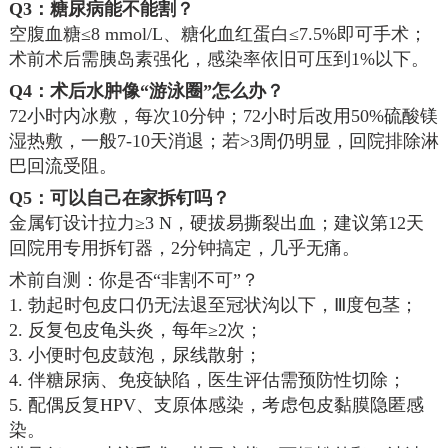
Q3：糖尿病能不能割？
空腹血糖≤8 mmol/L、糖化血红蛋白≤7.5%即可手术；
术前术后需胰岛素强化，感染率依旧可压到1%以下。
Q4：术后水肿像“游泳圈”怎么办？
72小时内冰敷，每次10分钟；72小时后改用50%硫酸镁
湿热敷，一般7-10天消退；若>3周仍明显，回院排除淋
巴回流受阻。
Q5：可以自己在家拆钉吗？
金属钉设计拉力≥3 N，硬拔易撕裂出血；建议第12天
回院用专用拆钉器，2分钟搞定，几乎无痛。
术前自测：你是否“非割不可”？
1. 勃起时包皮口仍无法退至冠状沟以下，Ⅲ度包茎；
2. 反复包皮龟头炎，每年≥2次；
3. 小便时包皮鼓泡，尿线散射；
4. 伴糖尿病、免疫缺陷，医生评估需预防性切除；
5. 配偶反复HPV、支原体感染，考虑包皮黏膜隐匿感
染。