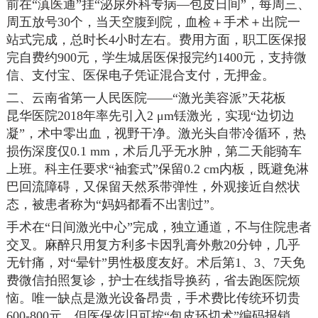
前在“滇医通”挂“泌尿外科专病—包皮日间”，每周三、
周五放号30个，当天空腹到院，血检＋手术＋出院一
站式完成，总时长4小时左右。费用方面，职工医保报
完自费约900元，学生城居医保报完约1400元，支持微
信、支付宝、医保电子凭证混合支付，无押金。
二、云南省第一人民医院——“激光美容派”天花板
昆华医院2018年率先引入2 μm铥激光，实现“边切边
凝”，术中零出血，视野干净。激光头自带冷循环，热
损伤深度仅0.1 mm，术后几乎无水肿，第二天能骑车
上班。科主任要求“袖套式”保留0.2 cm内板，既避免淋
巴回流障碍，又保留天然系带弹性，外观接近自然状
态，被患者称为“妈妈都看不出割过”。
手术在“日间激光中心”完成，独立通道，不与住院患者
交叉。麻醉只用复方利多卡因乳膏外敷20分钟，几乎
无针痛，对“晕针”男性极度友好。术后第1、3、7天免
费微信拍照复诊，护士在线指导换药，省去跑医院烦
恼。唯一缺点是激光设备昂贵，手术费比传统环切贵
600-800元，但医保依旧可按“包皮环切术”编码报销。