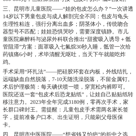
三、昆明市儿童医院——“娃的包皮怎么办？”一次讲透
14岁以下男童包皮与成人解剖完全不同：包皮与龟头
生理性粘连，强行分离出血多；阴茎体小，传统吻合
器型号不匹配；娃娃恐惧哭吵，需要深度镇静。市儿
童医院麻醉科与泌尿外科联合推出“甜蜜吸入诱导＋骶
管阻滞”方案：面罩吸入七氟烷30秒入睡，骶管一次给
药镇痛6小时，术毕清醒无呕吐，当天下午就能吃炸
鸡。
手术采用“环扎法”——把硅胶环套在内板，外线结扎，
远端缺血自然脱落，7-10天随洗澡脱落，不留金属钉。
术后护理极简：每天碘伏喷一喷，穿宽松内裤即可。
医院还送一套“包皮术后恐龙贴纸”，让娃自己贴贴纸转
移注意力。2023年全年完成3180例，零再次手术，家
长群口碑封王。需提醒：儿童包皮手术需两名家长签
字，提前准备户口本、出生证明，只能刷父母医保
卡。
四、昆明市中医医院——“想省钱又怕疤”的折中之选