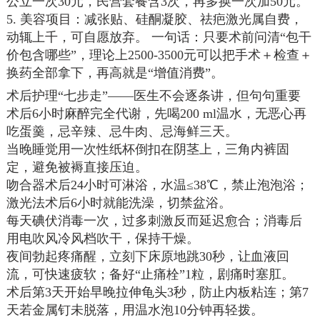
公立一次30元，民营套餐含3次，再多换一次加50元。
5. 美容项目：减张贴、硅酮凝胶、祛疤激光属自费，
动辄上千，可自愿放弃。 一句话：只要术前问清“包干
价包含哪些”，理论上2500-3500元可以把手术＋检查＋
换药全部拿下，再高就是“增值消费”。
术后护理“七步走”——医生不会逐条讲，但句句重要
术后6小时麻醉完全代谢，先喝200 ml温水，无恶心再
吃蛋羹，忌辛辣、忌牛肉、忌海鲜三天。
当晚睡觉用一次性纸杯倒扣在阴茎上，三角内裤固
定，避免被褥直接压迫。
吻合器术后24小时可淋浴，水温≤38℃，禁止泡泡浴；
激光法术后6小时就能洗澡，切禁盆浴。
每天碘伏消毒一次，过多刺激反而延迟愈合；消毒后
用电吹风冷风档吹干，保持干燥。
夜间勃起疼痛醒，立刻下床原地跳30秒，让血液回
流，可快速疲软；备好“止痛栓”1粒，剧痛时塞肛。
术后第3天开始早晚拉伸龟头3秒，防止内板粘连；第7
天若金属钉未脱落，用温水泡10分钟再轻拨。