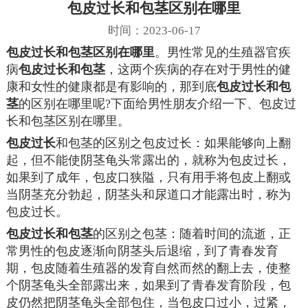
包皮过长和包茎区别在哪里
时间：2023-06-17
包皮过长和包茎区别在哪里
。男性常见的生殖器官疾
病
包皮过长和包茎
，这两个疾病的存在对于男性的健
康和女性的健康都是有影响的，那到底
包皮过长和包
茎
的区别在哪里呢?下面给男性朋友介绍一下、包皮过
长和包茎区别在哪里。
包皮过长
和包茎的区别之包皮过长：如果能够向上翻
起，但不能使阴茎龟头常露出的，就称为包皮过长，
如果到了成年，包皮口狭隘，只有用手将包皮上翻或
当阴茎充分勃起，阴茎头和尿道口才能露出时，称为
包皮过长。
包皮过长和包茎
的区别之包茎：随着时间的流逝，正
常男性的包皮逐渐向阴茎头后退缩，到了青春发育
期，包皮随着生殖器的发育自然而然的翻上去，使整
个阴茎龟头全部露出来，如果到了青春发育阶段，包
皮仍然把阴茎龟头全部包住，当包皮口过小，过紧，