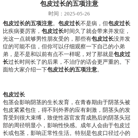
包皮过长的五项注意
时间：2025-05-26
包皮过长的五项注意
。
包皮过长
不是病，但
包皮过长
比疾病要厉害，
包皮过长
时间久了就会带来并发症，
光这一点就够男性朋友受的，那些有
包皮过长
没并发
症的可能不信，但你可以仔细观察一下自己的小弟
弟，是不是和以前有点不一样呢，对了那就是
包皮过
长
过长时间长了的后果，不治疗的话会更严重的。下
面给大家介绍一下
包皮过长的五项注意
。
包皮过长
包茎会影响阴茎的生长发育，在青春期由于阴茎头被
包皮紧紧包住，得不到外界的应有刺激，阴茎头的发
育受到很大束缚，致使性器官发育成熟后的阴茎头冠
部的周径明显小，影响性快感。成年人会由于包皮过
长或包茎，影响正常性生活。特别是包皮口径过小的