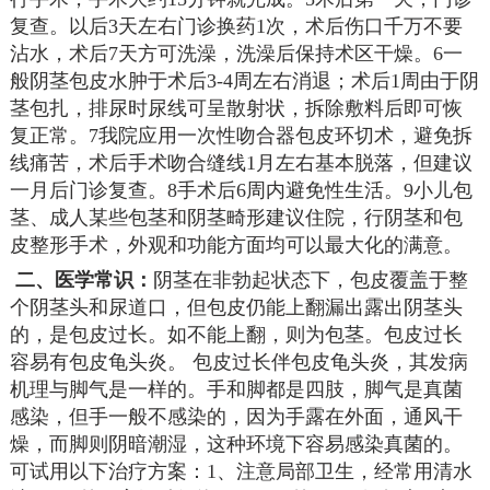
复查。以后3天左右门诊换药1次，术后伤口千万不要
沾水，术后7天方可洗澡，洗澡后保持术区干燥。6一
般阴茎包皮水肿于术后3-4周左右消退；术后1周由于阴
茎包扎，排尿时尿线可呈散射状，拆除敷料后即可恢
复正常。7我院应用一次性吻合器包皮环切术，避免拆
线痛苦，术后手术吻合缝线1月左右基本脱落，但建议
一月后门诊复查。8手术后6周内避免性生活。9小儿包
茎、成人某些包茎和阴茎畸形建议住院，行阴茎和包
皮整形手术，外观和功能方面均可以最大化的满意。
二、医学常识：
阴茎在非勃起状态下，包皮覆盖于整
个阴茎头和尿道口，但包皮仍能上翻漏出露出阴茎头
的，是包皮过长。如不能上翻，则为包茎。包皮过长
容易有包皮龟头炎。 包皮过长伴包皮龟头炎，其发病
机理与脚气是一样的。手和脚都是四肢，脚气是真菌
感染，但手一般不感染的，因为手露在外面，通风干
燥，而脚则阴暗潮湿，这种环境下容易感染真菌的。
可试用以下治疗方案：1、注意局部卫生，经常用清水