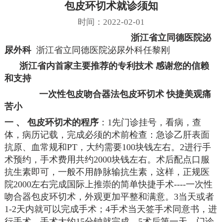
包皮环切术就诊须知
时间：2022-02-01
浙江省立同德医院泌
尿外科
浙江省立同德医院泌尿外科任黎刚
浙江省内首家主要推荐的专利技术
感谢您的信赖
和支持
一次
性包皮吻合器法包皮环切术
快捷美观痛
苦小
一 、 包皮环切术的程序
：1先门诊挂号，看病，查
体，病历记载，完成必须的术前检查：急诊乙肝表面
抗原、血常规和PT，大约需要100块钱左右。2进行手
术预约，手术费用共约2000块钱左右。术后配点口服
抗生素即可，一般不用静脉输抗生素，这样，正规医
院2000左右完成国际上推崇的简单快捷手术----一次性
吻合器包皮环切术，外观更加平整和满意。3当天或者
1-2天内就可以完成手术；4手术当天签手术同意书，进
行手术，手术大约15分钟就完成。5术后第一天，门诊